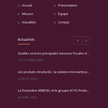
Accueil
Présentation
Mission
Équipe
Actualités
Contact
Actualités
Quelles sont les principales mesures fiscales du PLF 2025 ?
15 OCTOBRE 2024
Les produits structurés : la solution innovante pour booster votre patrimoine !
8 JUILLET 2024
La Financière ARBEVEL et le groupe ACTIS finalisent leur rapprochement
26 AVRIL 2022