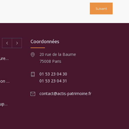
Suivant
Coordonnées
20 rue de la Baume
Quelles sont les principales mesures fiscales du PLF 2025 ?
75008 Paris
01 53 23 04 30
01 53 23 04 31
Les produits structurés : la solution innovante pour booster votre patrimoine !
contact@actis-patrimoine.fr
La Financière ARBEVEL et le groupe ACTIS finalisent leur rapprochement
De nouveaux droits pour les héritiers réservataires (successions à partir de novembre 2021)