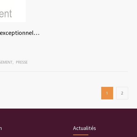
e exceptionnel…
GEMENT
,
PRESSE
1
2
n
Actualités